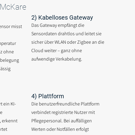
t McKare
2) Kabelloses Gateway
Das Gateway empfängt die
ensor misst
Sensordaten drahtlos und leitet sie
sicher über WLAN oder Zigbee an die
mperatur
Cloud weiter – ganz ohne
nz ohne
aufwendige Verkabelung.
tbelegung
lässig
4) Plattform
t ein KI-
Die benutzerfreundliche Plattform
ie
verbindet registrierte Nutzer mit
 erkennt
Pflegepersonal. Bei auffälligen
rtet
Werten oder Notfällen erfolgt