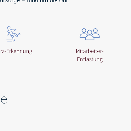
ürsorge – rund um die Uhr.
urz-Erkennung
Mitarbeiter-
Entlastung
te