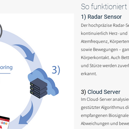
So funktionier
1) Radar Sensor
Der hochpräzise Radar-S
kontinuierlich Herz- und
Atemfrequenz, Körperte
sowie Bewegungen – ga
Körperkontakt. Auch Bet
und Stürze werden zuver
erkannt.
3)
Cloud Server
Im Cloud-Server analysier
gestützter Algorithmus d
empfangenen Biosignale,
Abweichungen und bewe