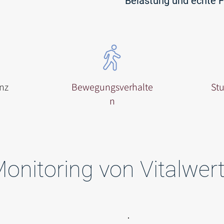
Belastung und echte F
nz
Bewegungsverhalte
St
n
onitoring von Vitalwer