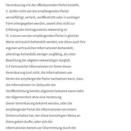
Vereinbarung mit der offenbarenden Partei besteht,
II. dürfen nicht von der empfangenden Partei
vervielfältigt, verteilt, veröffentlicht oder in sonstiger
Form eitergegeben werden, soweit dies nicht zur
Erfüllung des Vertragszwecks notwendig ist.
III. müssen von der empfangenden Partei in gleicher
Weise vertraulich behandelt werden, wie diese auch ihre
eigenen vertraulichen Informationen behandelt,
allerdings keinesfalls weniger sorgfältig, als unter
Beachtung der objektiv notwendigen Sorgfalt.
9.4 Vertrauliche Informationen im Sinne dieser
Vereinbarung sind nicht, die Informationen von
denen die empfangende Partei nachweisen kann, dass
die Informationen im Zeitpunkt der
Veröffentlichung bereits allgemein bekannt waren oder
der Allgemeinheit ohne eine Verletzung
dieser Vereinbarung bekannt werden, oder die
empfangende Partei die Informationen von einem
Dritten erhalten hat, der diese berechtigter Weise an
diese geben durfte, oder sich die
Informationen bereits vor Übermittlung durch die