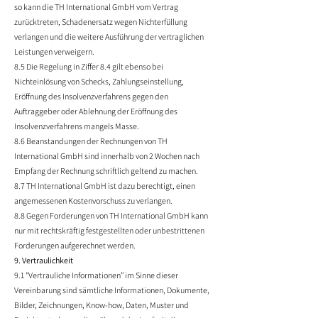
so kann die TH International GmbH vom Vertrag
zurücktreten, Schadenersatz wegen Nichterfüllung
verlangen und die weitere Ausführung der vertraglichen
Leistungen verweigern.
8.5 Die Regelung in Ziffer 8.4 gilt ebenso bei
Nichteinlösung von Schecks, Zahlungseinstellung,
Eröffnung des Insolvenzverfahrens gegen den
Auftraggeber oder Ablehnung der Eröffnung des
Insolvenzverfahrens mangels Masse.
8.6 Beanstandungen der Rechnungen von TH
International GmbH sind innerhalb von 2 Wochen nach
Empfang der Rechnung schriftlich geltend zu machen.
8.7 TH International GmbH ist dazu berechtigt, einen
angemessenen Kostenvorschuss zu verlangen.
8.8 Gegen Forderungen von TH International GmbH kann
nur mit rechtskräftig festgestellten oder unbestrittenen
Forderungen aufgerechnet werden.
9. Vertraulichkeit
9.1 "Vertrauliche Informationen” im Sinne dieser
Vereinbarung sind sämtliche Informationen, Dokumente,
Bilder, Zeichnungen, Know-how, Daten, Muster und