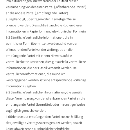
Projektunterlagen, die während der Laufzeit dieser
Vereinbarung von der einen Partei („offenbarende Partei“)
an die andere Partei („empfangende Partei“)
ausgehändigt, übertragen oder in sonstiger Weise
offenbart werden. Dies schließt auch die Kopien dieser
Informationen in Papierform und elektronischer Form ein.
9.2 Sämtliche Vertrauliche Informationen, die in
schriftlicher Form übermittelt werden, sind von der
offenbarenden Partei vor der Weitergabe an die
empfangende Partei mit einem Hinweis auf die
Vertraulichkeit zu versehen, dies gilt auch für Vertrauliche
Informationen, die per E-Mail versandt werden. Bei
Vertraulichen Informationen, die mündlich
weitergegeben werden, ist eine entsprechende vorherige
Information zu geben.
9.3 Sämtliche Vertraulichen Informationen, die gemäß
dieser Vereinbarung von der offenbarenden Partei an die
empfangende Partei übermittelt oder in sonstiger Weise
zugänglich gemacht werden,
I. dürfen von der empfangenden Partei nur zur Erfüllung
des jeweiligen Vertragszwecks genutzt werden, soweit
keine abweichende ausdrückliche schriftliche