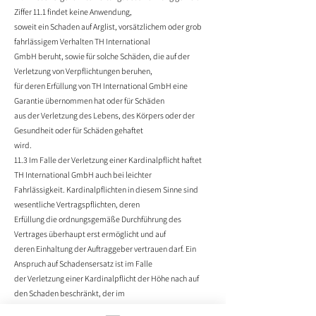
Ziffer 11.1 findet keine Anwendung,
soweit ein Schaden auf Arglist, vorsätzlichem oder grob
fahrlässigem Verhalten TH International
GmbH beruht, sowie für solche Schäden, die auf der
Verletzung von Verpflichtungen beruhen,
für deren Erfüllung von TH International GmbH eine
Garantie übernommen hat oder für Schäden
aus der Verletzung des Lebens, des Körpers oder der
Gesundheit oder für Schäden gehaftet
wird.
11.3 Im Falle der Verletzung einer Kardinalpflicht haftet
TH International GmbH auch bei leichter
Fahrlässigkeit. Kardinalpflichten in diesem Sinne sind
wesentliche Vertragspflichten, deren
Erfüllung die ordnungsgemäße Durchführung des
Vertrages überhaupt erst ermöglicht und auf
deren Einhaltung der Auftraggeber vertrauen darf. Ein
Anspruch auf Schadensersatz ist im Falle
der Verletzung einer Kardinalpflicht der Höhe nach auf
den Schaden beschränkt, der im
Zeitpunkt der Pflichtverletzung als mögliche Folge der