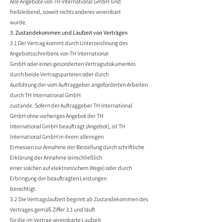
Alle Angebote von TH International GmbH sind
freibleibend, soweit nichts anderes vereinbart
wurde.
3. Zustandekommen und Laufzeit von Verträgen
3.1 Der Vertrag kommt durch Unterzeichnung des
Angebotsschreibens von TH International
GmbH oder eines gesonderten Vertragsdokumentes
durch beide Vertragsparteien oder durch
Ausführung der vom Auftraggeber angeforderten Arbeiten
durch TH International GmbH
zustande. Sofern der Auftraggeber TH International
GmbH ohne vorheriges Angebot der TH
International GmbH beauftragt (Angebot), ist TH
International GmbH in ihrem alleinigen
Ermessen zur Annahme der Bestellung durch schriftliche
Erklärung der Annahme (einschließlich
einer solchen auf elektronischem Wege) oder durch
Erbringung der beauftragten Leistungen
berechtigt.
3.2 Die Vertragslaufzeit beginnt ab Zustandekommen des
Vertrages gemäß Ziffer 3.1 und läuft
für die im Vertrag vereinbarte Laufzeit.