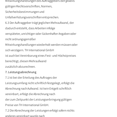
Mitwirkungshandlungen des Auftraggebers den jeweils
gültigen Rechtsvorschriften, Normen,
Sicherheitsbestimmungen und
Unfallverhütungsvorschriften entsprechen.
6.3 Der Auftraggeber trägt jeglichen Mehraufwand, der
dadurch entsteht, dass Arbeiten infolge
verspäteter, unrichtiger oder lückenhafter Angaben oder
nicht ordnungsgemäßer
Mitwirkungshandlungen wiederholt werden müssen oder
sich verzögern. TH International GmbH
ist auch bei Vereinbarung eines Fest- und Höchstpreises
berechtigt, diesen Mehraufwand
zusätzlich abzurechnen.
7. Leistungsabrechnung
7.1 Ist bei der Erteilung des Auftrages der
Leistungsumfang nicht schriftlich festgelegt, erfolgt die
Abrechnung nach Aufwand. Ist kein Entgelt schriftlich
vereinbart, erfolgt die Abrechnung nach
der zum Zeitpunkt der Leistungserbringung gültigen
Preise von TH International GmbH.
7.2 Die Abrechnung der Leistungen erfolgt sofern nichts
anderes vereinbart wurde nach