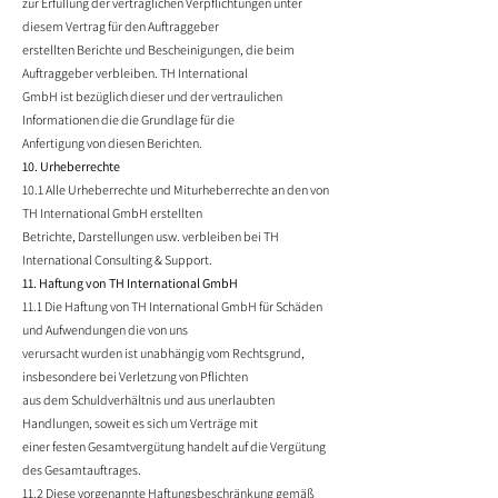
zur Erfüllung der vertraglichen Verpflichtungen unter
diesem Vertrag für den Auftraggeber
erstellten Berichte und Bescheinigungen, die beim
Auftraggeber verbleiben. TH International
GmbH ist bezüglich dieser und der vertraulichen
Informationen die die Grundlage für die
Anfertigung von diesen Berichten.
10. Urheberrechte
10.1 Alle Urheberrechte und Miturheberrechte an den von
TH International GmbH erstellten
Betrichte, Darstellungen usw. verbleiben bei TH
International Consulting & Support.
11. Haftung von TH International GmbH
11.1 Die Haftung von TH International GmbH für Schäden
und Aufwendungen die von uns
verursacht wurden ist unabhängig vom Rechtsgrund,
insbesondere bei Verletzung von Pflichten
aus dem Schuldverhältnis und aus unerlaubten
Handlungen, soweit es sich um Verträge mit
einer festen Gesamtvergütung handelt auf die Vergütung
des Gesamtauftrages.
11.2 Diese vorgenannte Haftungsbeschränkung gemäß