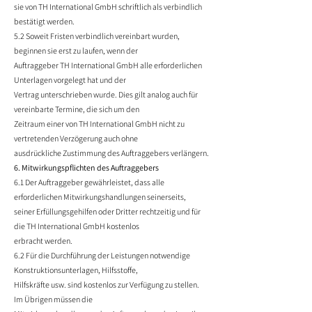
sie von TH International GmbH schriftlich als verbindlich
bestätigt werden.
5.2 Soweit Fristen verbindlich vereinbart wurden,
beginnen sie erst zu laufen, wenn der
Auftraggeber TH International GmbH alle erforderlichen
Unterlagen vorgelegt hat und der
Vertrag unterschrieben wurde. Dies gilt analog auch für
vereinbarte Termine, die sich um den
Zeitraum einer von TH International GmbH nicht zu
vertretenden Verzögerung auch ohne
ausdrückliche Zustimmung des Auftraggebers verlängern.
6. Mitwirkungspflichten des Auftraggebers
6.1 Der Auftraggeber gewährleistet, dass alle
erforderlichen Mitwirkungshandlungen seinerseits,
seiner Erfüllungsgehilfen oder Dritter rechtzeitig und für
die TH International GmbH kostenlos
erbracht werden.
6.2 Für die Durchführung der Leistungen notwendige
Konstruktionsunterlagen, Hilfsstoffe,
Hilfskräfte usw. sind kostenlos zur Verfügung zu stellen.
Im Übrigen müssen die