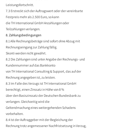
Leistungsfortschritt.
7.3 Erstreckt sich der Auftragswert oder der vereinbarte
Festpreis mehr als 2.500 Euro, so kann
die TH International GmbH Anzahlungen oder
Teilzahlungen verlangen.
8. Zahlungsbedingungen
8.1 Alle Rechnungsbeträge sind sofort ohne Abzug mit
Rechnungseingang zur Zahlung fällig.
Skonti werden nicht gewährt.
8.2 Die Zahlungen sind unter Angabe der Rechnungs- und
Kundennummer auf das Bankkonto
von TH International Consulting & Support, das auf der
Rechnung angegeben ist, zu leisten.
8.3 Im Falle des Verzugs ist TH International GmbH
berechtigt, einen Zinssatz in Höhe von 8 %
über den Basiszinssatz der Deutschen Bundesbank zu
verlangen. Gleichzeitig wird die
Geltendmachung eines weitergehenden Schadens
vorbehalten.
8.4 Ist der Auftraggeber mit der Begleichung der
Rechnung trotz angemessener Nachfristsetzung in Verzug,