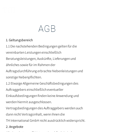
AGB
1. Geltungsbereich
1.1 Die nachstehenden Bedingungen gelten für die
vereinbarten Leistungen einschließlich
Beratungsleistungen, Auskünfte, Lieferungen und
ähnliches sowie für im Rahmen der
Auftragsdurchführung erbrachte Nebenleistungen und
sonstige Nebenpflichten.
1.2 Etwaige Allgemeine Geschäftsbedingungen des
Auftraggebers einschließlich eventueller
Einkaufsbedingungen finden keine Anwendung und
werden hiermit ausgeschlossen.
Vertragsbedingungen des Auftraggebers werden auch
dann nicht Vertragsinhalt, wenn ihnen die
TH International GmbH nicht ausdrücklich widerspricht.
2. Angebote