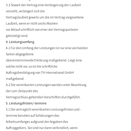
3.3 Soweit der Vertrag eine Verlängerung der Laufzeit
vorsieht, verlängert sich die
Vertragslaufzeit jeweils um die im Vertrag vorgesehene
Laufzeit, wenn er nicht sechs Wochen
vor Ablauf schriftlich von einer der Vertragsparteien
gekündigt wird.
4. Leistungsumfang
4.1 Für den Umfang der Leistungen ist nur eine von beiden
Seiten abgegebene
übereinstimmende Erklärung maßgebend. Liegt eine
solche nicht vor, so ist die schriftliche
Auftragsbestätigung von TH International GmbH
maßgebend.
4.2 Die vereinbarten Leistungen werden unter Beachtung
der zum Zeitpunkt des
Vertragsschluss geltenden Vorschriften durchgeführt.
5. Leistungsfristen/-termine
5.1 Die vertraglich vereinbarten Leistungsfristen und -
termine beruhen auf Schätzungen des
Arbeitsumfanges aufgrund der Angaben des
Auftraggebers. Sie sind nur dann verbindlich, wenn