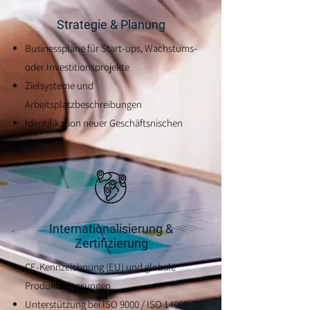
Strategie & Planung
Businesspläne für Start-ups, Wachstums-
oder Investitionsprojekte
Zielsysteme und
Arbeitsplatzbeschreibungen
Identifikation neuer Geschäftsnischen
Internationalisierung &
Zertifizierung
CE-Kennzeichnung (EU) und globale
Produktzulassungen
Unterstützung bei ISO 9000 / ISO 14000